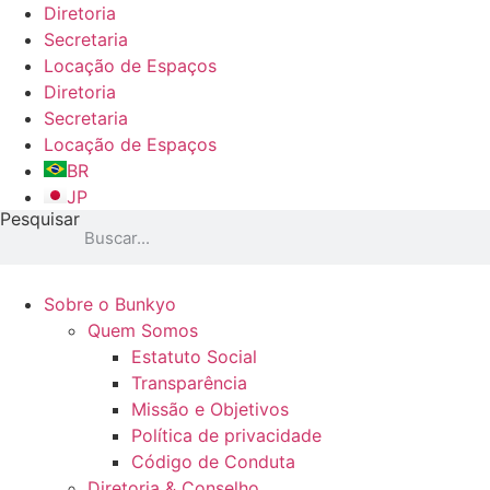
Ir
Diretoria
para
Secretaria
o
Locação de Espaços
conteúdo
Diretoria
Secretaria
Locação de Espaços
BR
JP
Pesquisar
Sobre o Bunkyo
Quem Somos
Estatuto Social
Transparência
Missão e Objetivos
Política de privacidade
Código de Conduta
Diretoria & Conselho