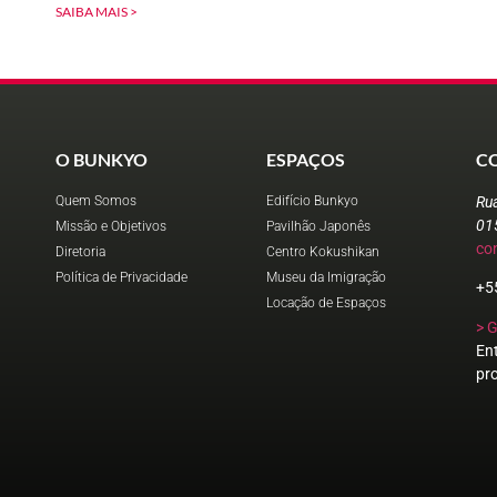
SAIBA MAIS >
O BUNKYO
ESPAÇOS
C
Quem Somos
Edifício Bunkyo
Ru
01
Missão e Objetivos
Pavilhão Japonês
co
Diretoria
Centro Kokushikan
Política de Privacidade
Museu da Imigração
+5
Locação de Espaços
> 
En
pr