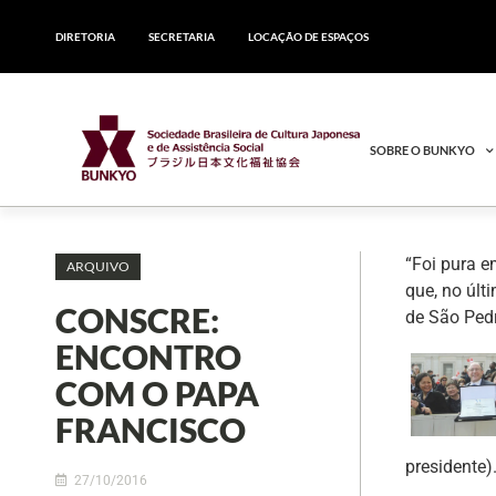
DIRETORIA
SECRETARIA
LOCAÇÃO DE ESPAÇOS
SOBRE O BUNKYO
“Foi pura e
ARQUIVO
que, no últ
CONSCRE:
de São Pedr
ENCONTRO
COM O PAPA
FRANCISCO
presidente)
27/10/2016