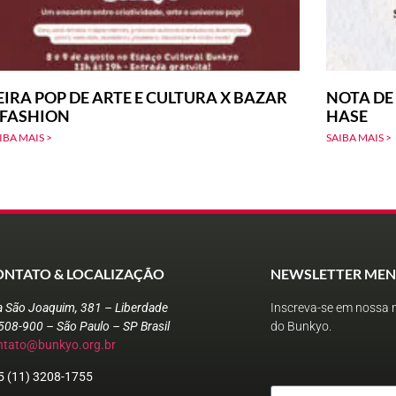
EIRA POP DE ARTE E CULTURA X BAZAR
NOTA DE
-FASHION
HASE
IBA MAIS >
SAIBA MAIS >
ONTATO & LOCALIZAÇÃO
NEWSLETTER MEN
a São Joaquim, 381 – Liberdade
Inscreva-se em nossa n
508-900 – São Paulo – SP Brasil
do Bunkyo.
ntato@bunkyo.org.br
5 (11) 3208-1755