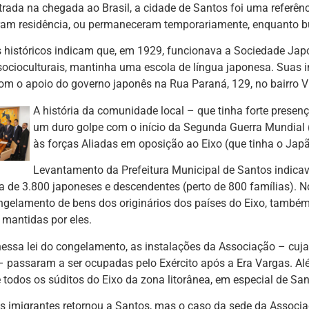
trada na chegada ao Brasil, a cidade de Santos foi uma referê
aram residência, ou permaneceram temporariamente, enquanto b
s históricos indicam que, em 1929, funcionava a Sociedade Ja
 socioculturais, mantinha uma escola de língua japonesa. Suas
om o apoio do governo japonês na Rua Paraná, 129, no bairro V
A história da comunidade local – que tinha forte prese
um duro golpe com o início da Segunda Guerra Mundial 
às forças Aliadas em oposição ao Eixo (que tinha o Jap
Levantamento da Prefeitura Municipal de Santos indicava
a de 3.800 japoneses e descendentes (perto de 800 famílias). N
ngelamento de bens dos originários dos países do Eixo, também
s mantidas por eles.
ssa lei do congelamento, as instalações da Associação – cuja
– passaram a ser ocupadas pelo Exército após a Era Vargas. Al
todos os súditos do Eixo da zona litorânea, em especial de San
es imigrantes retornou a Santos, mas o caso da sede da Assoc