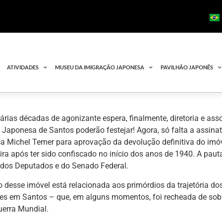
ATIVIDADES
MUSEU DA IMIGRAÇÃO JAPONESA
PAVILHÃO JAPONÊS
árias décadas de agonizante espera, finalmente, diretoria e as
Japonesa de Santos poderão festejar! Agora, só falta a assinat
ca Michel Temer para aprovação da devolução definitiva do im
eira após ter sido confiscado no início dos anos de 1940. A paut
dos Deputados e do Senado Federal.
 desse imóvel está relacionada aos primórdios da trajetória do
es em Santos – que, em alguns momentos, foi recheada de sob
erra Mundial.