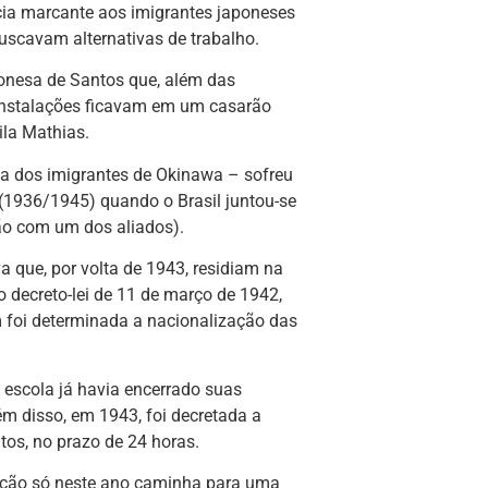
ncia marcante aos imigrantes japoneses
uscavam alternativas de trabalho.
ponesa de Santos que, além das
 instalações ficavam em um casarão
ila Mathias.
nça dos imigrantes de Okinawa – sofreu
(1936/1945) quando o Brasil juntou-se
ão com um dos aliados).
 que, por volta de 1943, residiam na
o decreto-lei de 11 de março de 1942,
 foi determinada a nacionalização das
 escola já havia encerrado suas
ém disso, em 1943, foi decretada a
tos, no prazo de 24 horas.
iação só neste ano caminha para uma