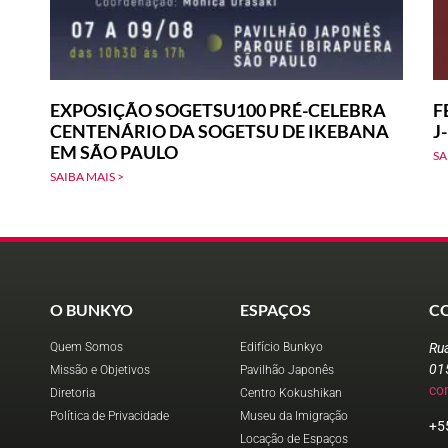
EXPOSIÇÃO SOGETSU100 PRÉ-CELEBRA
F
CENTENÁRIO DA SOGETSU DE IKEBANA
J
EM SÃO PAULO
SA
SAIBA MAIS >
O BUNKYO
ESPAÇOS
C
Quem Somos
Edifício Bunkyo
Ru
01
Missão e Objetivos
Pavilhão Japonês
co
Diretoria
Centro Kokushikan
Política de Privacidade
Museu da Imigração
+5
Locação de Espaços