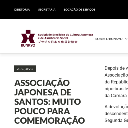
DIRETORIA
SECRETARIA
LOCAÇÃO DE ESPAÇOS
SOBRE O BUNKYO
Depois de v
ARQUIVO
Associação 
ASSOCIAÇÃO
da Repúbli
nipo-brasil
JAPONESA DE
da Câmara 
SANTOS: MUITO
A devolução
POUCO PARA
descendent
COMEMORAÇÃO
Segunda Gu