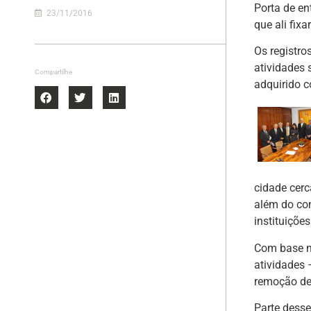
Porta de en
23/11/2016
que ali fix
Os registro
atividades
Compartilhe
adquirido c
cidade cerc
além do co
instituiçõe
Com base ne
atividades 
remoção de 
Parte dess