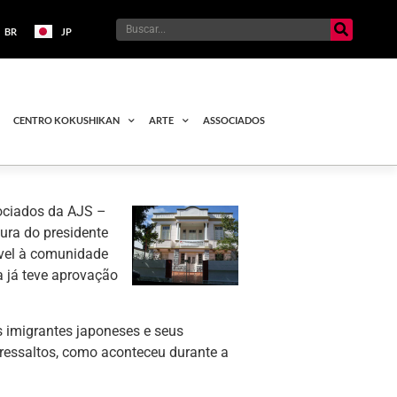
BR
JP
CENTRO KOKUSHIKAN
ARTE
ASSOCIADOS
sociados da AJS –
ura do presidente
óvel à comunidade
a já teve aprovação
s imigrantes japoneses e seus
ressaltos, como aconteceu durante a