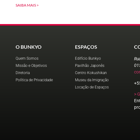
SAIBA MAIS >
O BUNKYO
ESPAÇOS
C
Quem Somos
Edifício Bunkyo
Ru
01
Missão e Objetivos
Pavilhão Japonês
co
Diretoria
Centro Kokushikan
Política de Privacidade
Museu da Imigração
+5
Locação de Espaços
> 
En
pr