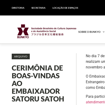
DIRETORIA
SECRETARIA
LOCAÇÃO DE ESPAÇOS
SOBRE O BUNKYO
No dia 7 de
ARQUIVO
realizam u
CERIMÔNIA DE
novembro a
BOAS-VINDAS
O Embaixad
AO
Estrangeiro
como Embai
EMBAIXADOR
Para partic
SATORU SATOH
atendiment