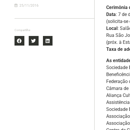
25/11/2016
Cerimônia 
Data
: 7 de
(solicita-s
Local
: Sal
Compartilhe
Rua São Jo
(próx. à E
Taxa de ad
As entidad
Sociedade B
Beneficênci
Federação d
Câmara de 
Aliança Cul
Assistênci
Sociedade 
Associação
Associação