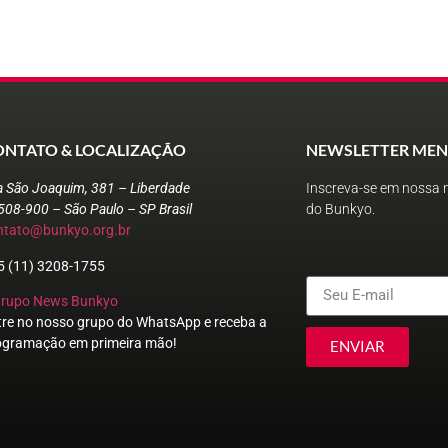
ONTATO & LOCALIZAÇÃO
NEWSLETTER MEN
a São Joaquim, 381 – Liberdade
Inscreva-se em nossa n
508-900 – São Paulo – SP Brasil
do Bunkyo.
ntato@bunkyo.org.br
5 (11) 3208-1755
Grupo News Bunkyo
tre no nosso grupo do WhatsApp e receba a
ogramação em primeira mão!
ENVIAR