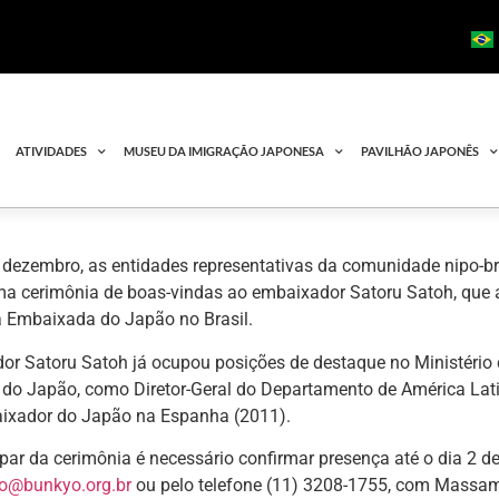
ATIVIDADES
MUSEU DA IMIGRAÇÃO JAPONESA
PAVILHÃO JAPONÊS
 dezembro, as entidades representativas da comunidade nipo-bra
ma cerimônia de boas-vindas ao embaixador Satoru Satoh, que 
 Embaixada do Japão no Brasil.
or Satoru Satoh já ocupou posições de destaque no Ministério
 do Japão, como Diretor-Geral do Departamento de América Lati
xador do Japão na Espanha (2011).
ipar da cerimônia é necessário confirmar presença até o dia 2 d
o@bunkyo.org.br
ou pelo telefone (11) 3208-1755, com Massam