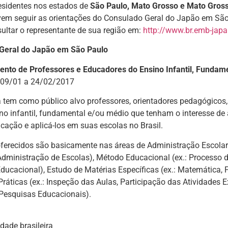
esidentes nos estados de
São Paulo, Mato Grosso e Mato Grosso
em seguir as orientações do Consulado Geral do Japão em Sã
ltar o representante de sua região em:
http://www.br.emb-japa
Geral do Japão em São Paulo
nto de Professores e Educadores do Ensino Infantil, Fundam
 09/01 a 24/02/2017
tem como público alvo professores, orientadores pedagógicos, a
ino infantil, fundamental e/ou médio que tenham o interesse d
cação e aplicá-los em suas escolas no Brasil.
ferecidos são basicamente nas áreas de Administração Escolar
Administração de Escolas), Método Educacional (ex.: Processo d
ducacional), Estudo de Matérias Específicas (ex.: Matemática, F
Práticas (ex.: Inspeção das Aulas, Participação das Atividades Ex
 Pesquisas Educacionais).
dade brasileira