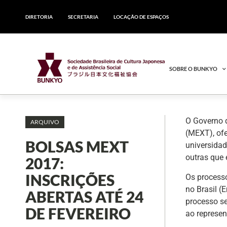
DIRETORIA
SECRETARIA
LOCAÇÃO DE ESPAÇOS
SOBRE O BUNKYO
O Governo d
ARQUIVO
(MEXT), ofe
BOLSAS MEXT
universidad
outras que 
2017:
INSCRIÇÕES
Os process
no Brasil 
ABERTAS ATÉ 24
processo se
DE FEVEREIRO
ao represen