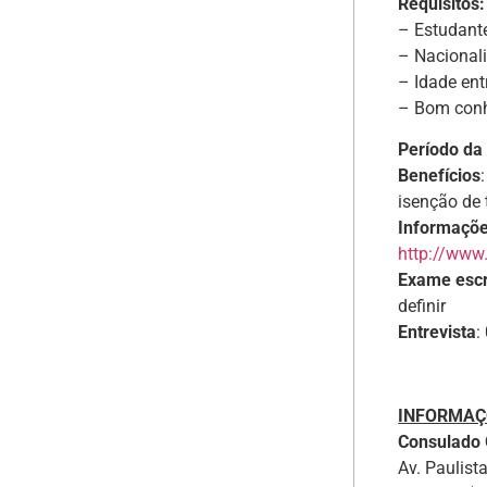
Requisitos:
– Estudante
– Nacionali
– Idade ent
– Bom conh
Período da
Benefícios
isenção de 
Informaçõ
http://www.
Exame escr
definir
Entrevista
:
INFORMAÇ
Consulado 
Av. Paulist