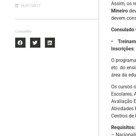
Assim, os r
16/01/2017
Mineiro
dev
devem consu
Consulado 
Compartilhe
• Treiname
Inscrições
:
O programa 
etc. do ens
área da edu
Os cursos o
Escolares, 
Avaliação E
Atividades 
Centros de
Requisitos:
– Nacionali