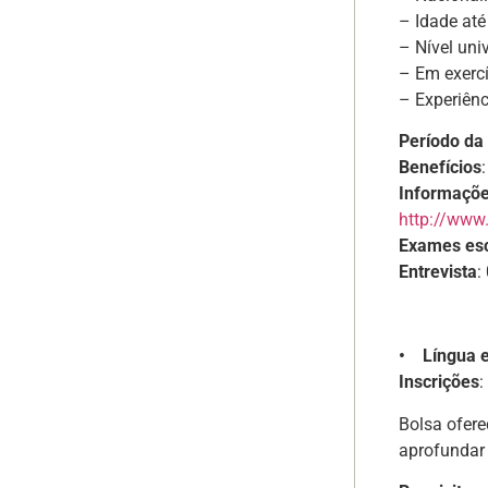
– Idade até
– Nível uni
– Em exerc
– Experiên
Período da
Benefícios
Informaçõ
http://www.
Exames esc
Entrevista
:
• Língua e
Inscrições
:
Bolsa ofere
aprofundar 