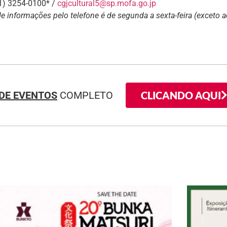
11) 3254-0100* /
cgjcultural5@sp.mofa.go.jp
de informações pelo telefone é de segunda a sexta-feira (exceto a
CLICANDO AQUI
DE EVENTOS
COMPLETO