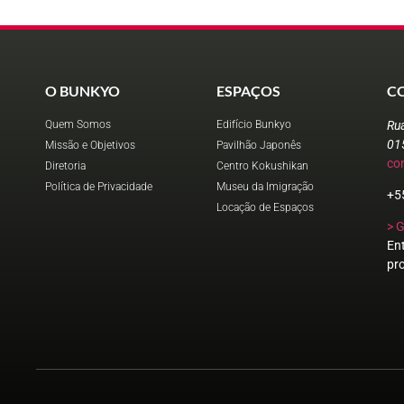
O BUNKYO
ESPAÇOS
C
Quem Somos
Edifício Bunkyo
Ru
01
Missão e Objetivos
Pavilhão Japonês
co
Diretoria
Centro Kokushikan
Política de Privacidade
Museu da Imigração
+5
Locação de Espaços
> 
En
pr