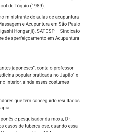
ol de Tóquio (1989).
mo ministrante de aulas de acupuntura
 de Massagem e Acupuntura em São Paulo
Higashi Honganji), SATOSP – Sindicato
ivre de aperfeiçoamento em Acupuntura
ntes japoneses”, conta o professor
edicina popular praticada no Japão” e
no interior, ainda esses costumes
sadores que têm conseguido resultados
apia.
aponês e pesquisador da moxa, Dr.
 os casos de tuberculose, quando essa