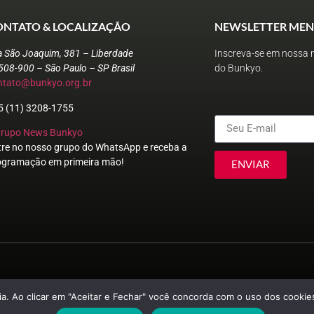
ONTATO & LOCALIZAÇÃO
NEWSLETTER MEN
a São Joaquim, 381 – Liberdade
Inscreva-se em nossa n
508-900 – São Paulo – SP Brasil
do Bunkyo.
ntato@bunkyo.org.br
5 (11) 3208-1755
Grupo News Bunkyo
tre no nosso grupo do WhatsApp e receba a
ogramação em primeira mão!
ENVIAR
© Sociedade Brasileira de Cultura Japonesa e de Assistência Social
a. Ao clicar em "Aceitar e Fechar" você concorda com o uso dos cookies