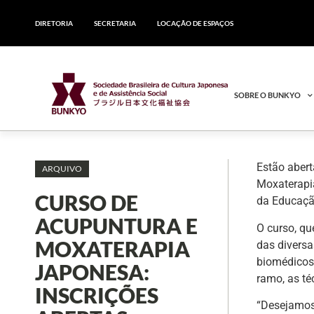
DIRETORIA
SECRETARIA
LOCAÇÃO DE ESPAÇOS
SOBRE O BUNKYO
Estão aber
ARQUIVO
Moxaterapia
CURSO DE
da Educaçã
ACUPUNTURA E
O curso, qu
MOXATERAPIA
das diversa
biomédicos,
JAPONESA:
ramo, as té
INSCRIÇÕES
“Desejamos 