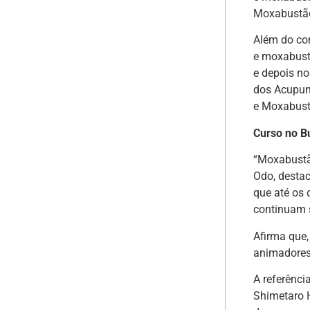
Moxabustão
Além do con
e moxabustã
e depois n
dos Acupunt
e Moxabust
Curso no B
“Moxabustão
Odo, destac
que até os 
continuam 
Afirma que,
animadores
A referênci
Shimetaro H