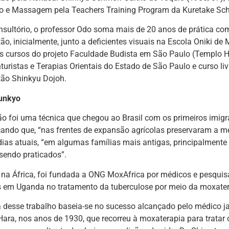
 e Massagem pela Teachers Training Program da Kuretake Scho
sultório, o professor Odo soma mais de 20 anos de prática co
o, inicialmente, junto a deficientes visuais na Escola Oniki
os cursos do projeto Faculdade Budista em São Paulo (Templo 
uristas e Terapias Orientais do Estado de São Paulo e curso l
ão Shinkyu Dojoh.
unkyo
 foi uma técnica que chegou ao Brasil com os primeiros imigra
ando que, “nas frentes de expansão agrícolas preservaram a m
dias atuais, “em algumas famílias mais antigas, principalmente 
sendo praticados”.
 na África, foi fundada a ONG MoxAfrica por médicos e pesqui
 em Uganda no tratamento da tuberculose por meio da moxater
a desse trabalho baseia-se no sucesso alcançado pelo médico j
ara, nos anos de 1930, que recorreu à moxaterapia para tratar