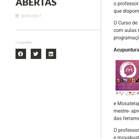
ABERTAS
o professor
que dispom
30/01/2017
O Curso de
com aulas 
programaçõe
Compartilhe
Acupuntura
e Moxatera
mestre- apr
das ferrame
O professo
e moxabust