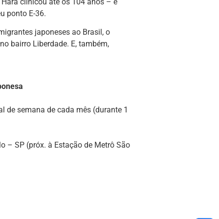
 Hara clinicou até os 104 anos – e
u ponto E-36.
migrantes japoneses ao Brasil, o
no bairro Liberdade. E, também,
ponesa
nal de semana de cada mês (durante 1
o – SP (próx. à Estação de Metrô São