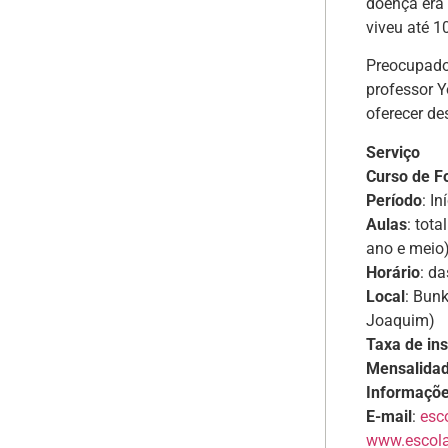
doença era 
viveu até 1
Preocupado 
professor Y
oferecer d
Serviço
Curso de F
Período
: I
Aulas
: tot
ano e meio
Horário
: d
Local
: Bun
Joaquim)
Taxa de ins
Mensalida
Informaçõ
E-mail
:
esc
www.escol