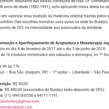
comum, resultante das baixas condições de vida. Dr. Shimetaro
08 anos de idade (1882-1991), auto-aplicando moxa direta no se
em valorizar essa tradição da medicina oriental trazida pelos i
oshihiro Odo escolheu ministrar suas aulas na sede do Bunkyo, 
esconto de 20% na mensalidade aos associados da entidade.
ormação e Aperfeiçoamento de Acupuntura e Moxaterapia Ja
nício no dia 4 de fevereiro de 2017 até o dia 3 de junho de 2018
al de 16 módulos ministrados aos sábados e domingos, no 1º fi
)
as 9h às 17h
kyo – Rua São Joaquim, 381 – 1º andar – Liberdade – São Paul
crição
: R$ 90,00
de
: R$ 490,00 (associados do Bunkyo terão desconto de 20%)
es
: (11) 99918-0330 e 94111-1191
olashinkyu@gmail.com
ashinkyudojoh.com