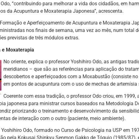
 Odo, “contribuindo para melhorar a vida dos cidadãos, em har
os da Acupuntura e Moxaterapia Japonesa”, acrescenta.
 Formação e Aperfeiçoamento de Acupuntura e Moxaterapia Jap
ministradas nos finais de semana, uma vez ao mês, num total d
s previstas de três módulos extras.
 e Moxaterapia
No oriente, explica o professor Yoshihiro Odo, as antigas trad
meridianos – que são as referências para aplicação do trat
descobertos e aperfeiçoados com a Moxabustão (consiste no 
em pontos de acupuntura com o uso de mechas de artemísia 
Coerente com essa tradição, o professor Odo criou, em 1999,
pia japonesa para ministrar cursos baseados na Metodologia Dô
endiz priorizando o treinamento e desenvolvimento da sensibili
ntas de interação com o outro (paciente, meio ambiente).
r Yoshihiro Odo, formado no Curso de Psicologia na USP em 19
ão pela Kokusai Shinkyu Senmon Gakko de Tóquio (1985/87), e 