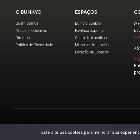
O BUNKYO
ESPAÇOS
C
Quem Somos
Edifício Bunkyo
Ru
01
Missão e Objetivos
Pavilhão Japonês
co
Diretoria
Centro Kokushikan
Política de Privacidade
Museu da Imigração
+5
Locação de Espaços
> 
En
pr
Este site usa cookies para melhorar sua experiênci