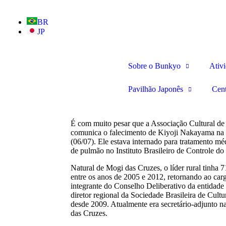
BR
JP
Sobre o Bunkyo
Ativ
Pavilhão Japonês
Cen
É com muito pesar que a Associação Cultural d
comunica o falecimento de Kiyoji Nakayama na ta
(06/07). Ele estava internado para tratamento m
de pulmão no Instituto Brasileiro de Controle d
Natural de Mogi das Cruzes, o líder rural tinha
entre os anos de 2005 e 2012, retornando ao ca
integrante do Conselho Deliberativo da entidad
diretor regional da Sociedade Brasileira de Cultu
desde 2009. Atualmente era secretário-adjunto n
das Cruzes.