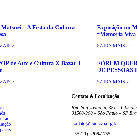
Matsuri – A Festa da Cultura
Exposição no M
esa
“Memória Viva 
MAIS >
SAIBA MAIS >
POP de Arte e Cultura X Bazar J-
FÓRUM QUER
n
DE PESSOAS 
MAIS >
SAIBA MAIS >
Contato & Localização
yo
Rua São Joaquim, 381 – Liberda
nês
01508-900 – São Paulo – SP Bras
hikan
contato@bunkyo.org.br
gração
spaços
+55 (11) 3208-1755