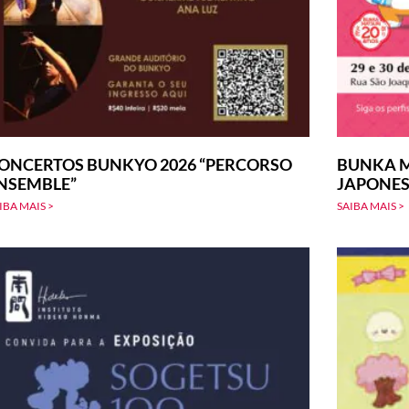
ONCERTOS BUNKYO 2026 “PERCORSO
BUNKA M
NSEMBLE”
JAPONE
IBA MAIS >
SAIBA MAIS >