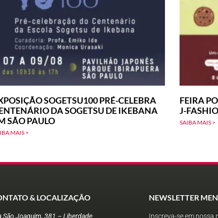
XPOSIÇÃO SOGETSU100 PRÉ-CELEBRA
FEIRA PO
ENTENÁRIO DA SOGETSU DE IKEBANA
J-FASHI
M SÃO PAULO
SAIBA MAIS >
IBA MAIS >
ONTATO & LOCALIZAÇÃO
NEWSLETTER MEN
a São Joaquim, 381 – Liberdade
Inscreva-se em nossa n