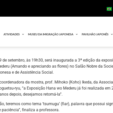
ATIVIDADES
MUSEU DA IMIGRAÇÃO JAPONESA
PAVILHÃO JAPONÊS
9 de setembro, às 19h30, será inaugurada a 3ª edição da expos
deru (Amando e apreciando as flores) no Salão Nobre da Socie
onesa e de Assistência Social.
oordenadora da mostra, prof. Mihoko (Koho) Ikeda, da Associa
guetsu-ryu, “a Exposição Hana wo Mederu já foi realizada em 
 anos depois, desejamos retomá-la”.
ão, teremos como tema ‘tsumugu’ (fiar), palavra que possui sig
 paciência”, finaliza a professora.