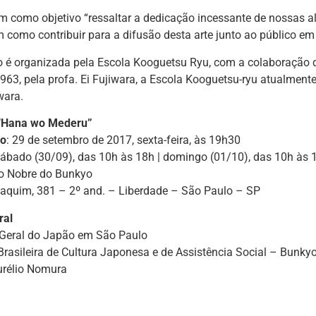
m como objetivo “ressaltar a dedicação incessante de nossas a
em como contribuir para a difusão desta arte junto ao público em
o é organizada pela Escola Kooguetsu Ryu, com a colaboração 
1963, pela profa. Ei Fujiwara, a Escola Kooguetsu-ryu atualment
wara.
 “Hana wo Mederu”
ão
: 29 de setembro de 2017, sexta-feira, às 19h30
sábado (30/09), das 10h às 18h | domingo (01/10), das 10h às 
ão Nobre do Bunkyo
aquim, 381 – 2º and. – Liberdade – São Paulo – SP
ral
Geral do Japão em São Paulo
rasileira de Cultura Japonesa e de Assistência Social – Bunky
urélio Nomura