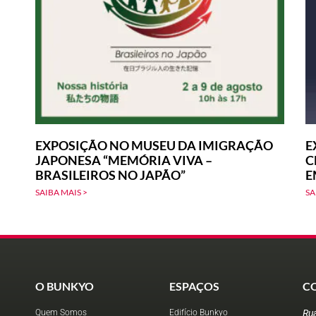
EXPOSIÇÃO NO MUSEU DA IMIGRAÇÃO
E
JAPONESA “MEMÓRIA VIVA –
C
BRASILEIROS NO JAPÃO”
E
SAIBA MAIS >
SA
O BUNKYO
ESPAÇOS
C
Quem Somos
Edifício Bunkyo
Ru