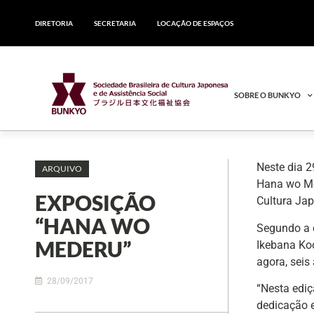
DIRETORIA
SECRETARIA
LOCAÇÃO DE ESPAÇOS
SOBRE O BUNKYO
Neste dia 2
ARQUIVO
Hana wo Me
EXPOSIÇÃO
Cultura Jap
“HANA WO
Segundo a c
MEDERU”
Ikebana Koo
agora, seis
28/09/2017
“Nesta ediç
dedicação e