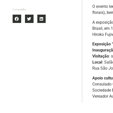
O evento te
Compartilhe
florais), b
A exposiçã
Brasil, em 
Hiroko Fuji
Exposição
Inauguraç
Visitação
: 
Local
: Sal
Rua São Jo
Apoio cultu
Consulado 
Sociedade B
Vereador A