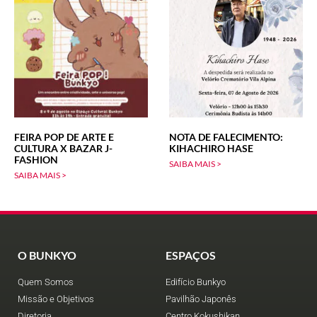
FEIRA POP DE ARTE E
NOTA DE FALECIMENTO:
CULTURA X BAZAR J-
KIHACHIRO HASE
FASHION
SAIBA MAIS >
SAIBA MAIS >
O BUNKYO
ESPAÇOS
Quem Somos
Edifício Bunkyo
Missão e Objetivos
Pavilhão Japonês
Diretoria
Centro Kokushikan