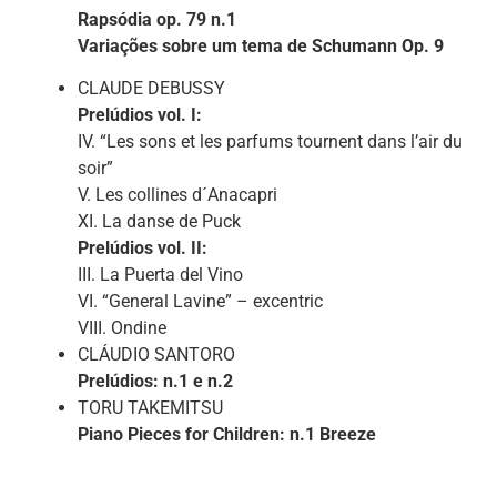
Rapsódia op. 79 n.1
Variações sobre um tema de Schumann Op. 9
CLAUDE DEBUSSY
Prelúdios vol. I:
IV. “Les sons et les parfums tournent dans l’air du
soir”
V. Les collines d´Anacapri
XI. La danse de Puck
Prelúdios vol. II:
III. La Puerta del Vino
VI. “General Lavine” – excentric
VIII. Ondine
CLÁUDIO SANTORO
Prelúdios: n.1 e n.2
TORU TAKEMITSU
Piano Pieces for Children: n.1 Breeze