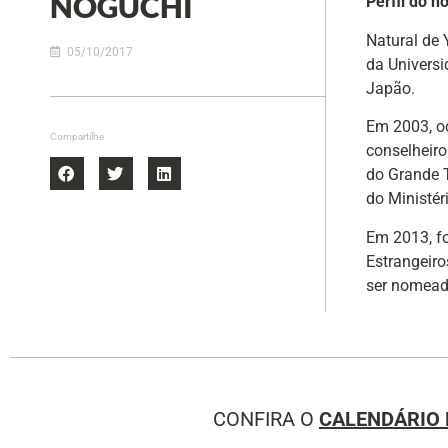
NOGUCHI
Perfil do n
Natural de 
05/10/2017
da Univers
Japão.
Em 2003, o
Compartilhe
conselheir
do Grande T
do Ministér
Em 2013, f
Estrangeiro
ser nomead
CONFIRA O
CALENDÁRIO 