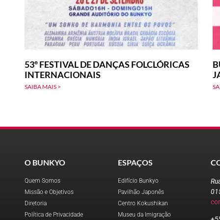
53º FESTIVAL DE DANÇAS FOLCLÓRICAS
B
INTERNACIONAIS
J
SAIBA MAIS >
SA
O BUNKYO
ESPAÇOS
C
Quem Somos
Edifício Bunkyo
Ru
01
Missão e Objetivos
Pavilhão Japonês
co
Diretoria
Centro Kokushikan
Política de Privacidade
Museu da Imigração
+5