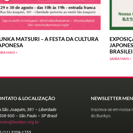
UNKA MATSURI – A FESTA DA CULTURA
EXPOSIÇ
APONESA
JAPONES
BRASILE
IBA MAIS >
SAIBA MAIS >
ONTATO & LOCALIZAÇÃO
NEWSLETTER MEN
a São Joaquim, 381 – Liberdade
Inscreva-se em nossa n
508-900 – São Paulo – SP Brasil
do Bunkyo.
ntato@bunkyo.org.br
5 (11) 3208-1755