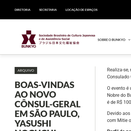
DIRETORIA
SECRETARIA
LOCAÇÃO DE ESPAÇOS
SOBRE O BUNKYO
Realiza-se,
ARQUIVO
Consulado 
BOAS-VINDAS
O evento é 
AO NOVO
Nobre do B
CÔNSUL-GERAL
é de R$ 100
EM SÃO PAULO,
Devido aos 
com Mitie o
YASUSHI