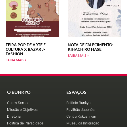
FEIRA POP DE ARTE E
NOTA DE FALECIMENTO:
CULTURA X BAZAR J-
KIHACHIRO HASE
FASHION
SAIBA MAIS >
SAIBA MAIS >
O BUNKYO
ESPAÇOS
Quem Somos
Edifício Bunkyo
Missão e Objetivos
Pavilhão Japonês
Diretoria
Centro Kokushikan
Política de Privacidade
Museu da Imigração