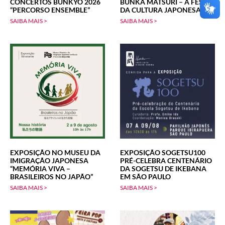
CONCERTOS BUNKYO 2026
BUNKA MATSURI – A FESTA
“PERCORSO ENSEMBLE”
DA CULTURA JAPONESA
SAIBA MAIS >
SAIBA MAIS >
EXPOSIÇÃO NO MUSEU DA
EXPOSIÇÃO SOGETSU100
IMIGRAÇÃO JAPONESA
PRÉ-CELEBRA CENTENÁRIO
“MEMÓRIA VIVA –
DA SOGETSU DE IKEBANA
BRASILEIROS NO JAPÃO”
EM SÃO PAULO
SAIBA MAIS >
SAIBA MAIS >