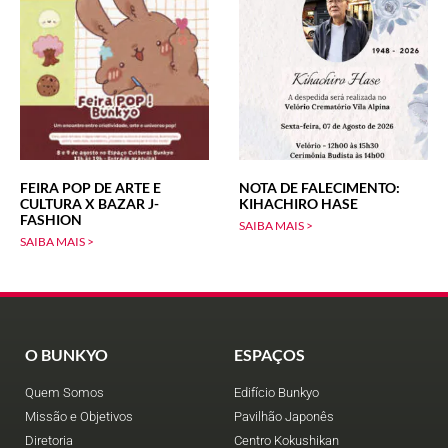
FEIRA POP DE ARTE E
NOTA DE FALECIMENTO:
CULTURA X BAZAR J-
KIHACHIRO HASE
FASHION
SAIBA MAIS >
SAIBA MAIS >
O BUNKYO
ESPAÇOS
Quem Somos
Edifício Bunkyo
Missão e Objetivos
Pavilhão Japonês
Diretoria
Centro Kokushikan