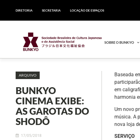
DIRETORIA
SECRETARIA
LOCAÇÃO DE ESPAÇOS
SOBRE O BUNKYO
Baseada em 
ARQUIVO
participar
BUNKYO
em caligraf
harmonia en
CINEMA EXIBE:
AS GAROTAS DO
Um novo pr
música. A p
SHODÔ
nova loja d
SERVIÇO
17/05/2018