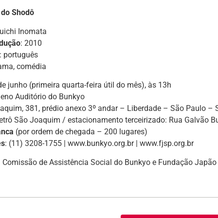
 do Shodô
yuichi Inomata
odução
: 2010
: português
rama, comédia
 de junho (primeira quarta-feira útil do mês), às 13h
ueno Auditório do Bunkyo
aquim, 381, prédio anexo 3º andar – Liberdade – São Paulo – 
etrô São Joaquim / estacionamento terceirizado: Rua Galvão B
anca
(por ordem de chegada – 200 lugares)
es
: (11) 3208-1755 | www.bunkyo.org.br | www.fjsp.org.br
: Comissão de Assistência Social do Bunkyo e Fundação Japão