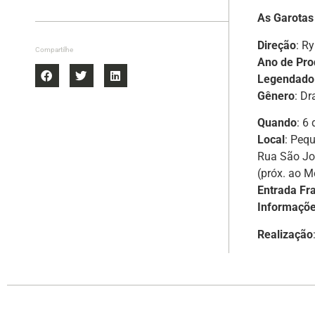
As Garotas
Direção
: R
Compartilhe
Ano de Pr
Legendado
Gênero
: D
Quando
: 6
Local
: Peq
Rua São Jo
(próx. ao M
Entrada Fr
Informaçõ
Realização