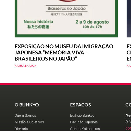
EXPOSIÇÃO NO MUSEU DA IMIGRAÇÃO
E
JAPONESA “MEMÓRIA VIVA –
C
BRASILEIROS NO JAPÃO”
E
SAIBA MAIS >
SA
O BUNKYO
ESPAÇOS
C
Quem Somos
Edifício Bunkyo
Ru
01
Missão e Objetivos
Pavilhão Japonês
co
Diretoria
Centro Kokushikan