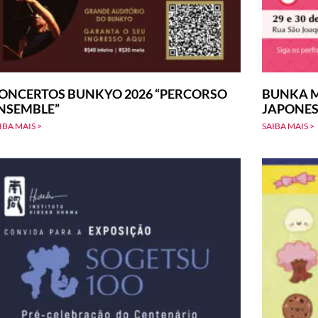
ONCERTOS BUNKYO 2026 “PERCORSO
BUNKA M
NSEMBLE”
JAPONE
IBA MAIS >
SAIBA MAIS >