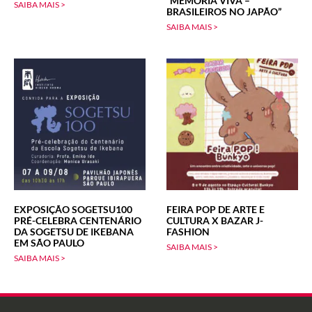
“MEMÓRIA VIVA –
SAIBA MAIS >
BRASILEIROS NO JAPÃO”
SAIBA MAIS >
EXPOSIÇÃO SOGETSU100
FEIRA POP DE ARTE E
PRÉ-CELEBRA CENTENÁRIO
CULTURA X BAZAR J-
DA SOGETSU DE IKEBANA
FASHION
EM SÃO PAULO
SAIBA MAIS >
SAIBA MAIS >