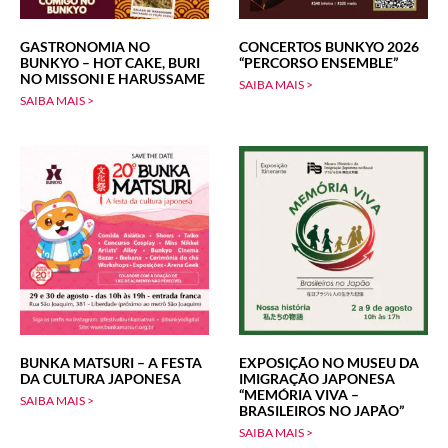
GASTRONOMIA NO
CONCERTOS BUNKYO 2026
BUNKYO – HOT CAKE, BURI
“PERCORSO ENSEMBLE”
NO MISSONI E HARUSSAME
SAIBA MAIS >
SAIBA MAIS >
BUNKA MATSURI – A FESTA
EXPOSIÇÃO NO MUSEU DA
DA CULTURA JAPONESA
IMIGRAÇÃO JAPONESA
“MEMÓRIA VIVA –
SAIBA MAIS >
BRASILEIROS NO JAPÃO”
SAIBA MAIS >