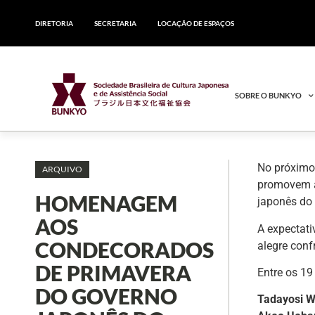
DIRETORIA
SECRETARIA
LOCAÇÃO DE ESPAÇOS
SOBRE O BUNKYO
No próximo 
ARQUIVO
promovem a
HOMENAGEM
japonês do
AOS
A expectati
CONDECORADOS
alegre conf
DE PRIMAVERA
Entre os 19
DO GOVERNO
Tadayosi 