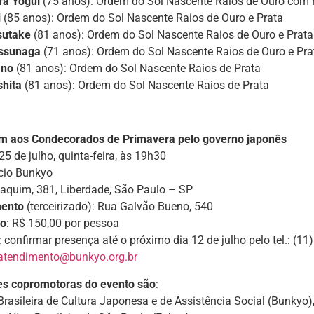
ra Yogui
(75 anos): Ordem do Sol Nascente Raios de Ouro com
i
(85 anos): Ordem do Sol Nascente Raios de Ouro e Prata
sutake
(81 anos): Ordem do Sol Nascente Raios de Ouro e Prata
assunaga
(71 anos): Ordem do Sol Nascente Raios de Ouro e Pra
ano
(81 anos): Ordem do Sol Nascente Raios de Prata
shita
(81 anos): Ordem do Sol Nascente Raios de Prata
 aos Condecorados de Primavera pelo governo japonês
 25 de julho, quinta-feira, às 19h30
ício Bunkyo
aquim, 381, Liberdade, São Paulo – SP
mento
(terceirizado): Rua Galvão Bueno, 540
ão
: R$ 150,00 por pessoa
: confirmar presença até o próximo dia 12 de julho pelo tel.:
atendimento@bunkyo.org.br
es copromotoras do evento são
:
rasileira de Cultura Japonesa e de Assistência Social (Bunkyo)