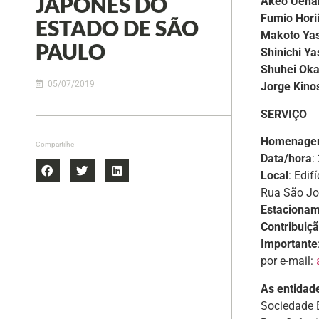
JAPONÊS DO
Akeo Ueha
Fumio Hori
ESTADO DE SÃO
Makoto Ya
PAULO
Shinichi Y
Shuhei Ok
05/07/2019
Jorge Kino
SERVIÇO
Homenagem
Compartilhe
Data/hora
:
Local
: Edif
Rua São Jo
Estaciona
Contribuiç
Importante
por e-mail:
As entidad
Sociedade B