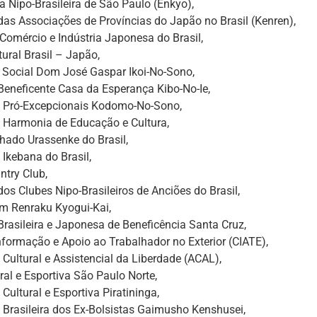
a Nipo-Brasileira de São Paulo (Enkyo),
as Associações de Províncias do Japão no Brasil (Kenren),
omércio e Indústria Japonesa do Brasil,
tural Brasil – Japão,
a Social Dom José Gaspar Ikoi-No-Sono,
Beneficente Casa da Esperança Kibo-No-Ie,
 Pró-Excepcionais Kodomo-No-Sono,
 Harmonia de Educação e Cultura,
hado Urassenke do Brasil,
Ikebana do Brasil,
ntry Club,
os Clubes Nipo-Brasileiros de Anciões do Brasil,
em Renraku Kyogui-Kai,
rasileira e Japonesa de Beneficência Santa Cruz,
nformação e Apoio ao Trabalhador no Exterior (CIATE),
Cultural e Assistencial da Liberdade (ACAL),
ral e Esportiva São Paulo Norte,
Cultural e Esportiva Piratininga,
Brasileira dos Ex-Bolsistas Gaimusho Kenshusei,