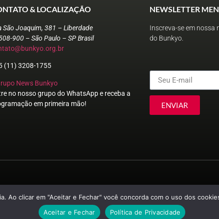
ONTATO & LOCALIZAÇÃO
NEWSLETTER MEN
a São Joaquim, 381 – Liberdade
Inscreva-se em nossa n
508-900 – São Paulo – SP Brasil
do Bunkyo.
ntato@bunkyo.org.br
5 (11) 3208-1755
Grupo News Bunkyo
tre no nosso grupo do WhatsApp e receba a
ogramação em primeira mão!
ENVIAR
© Sociedade Brasileira de Cultura Japonesa e de Assistência Social
a. Ao clicar em "Aceitar e Fechar" você concorda com o uso dos cookies
Aceitar e Fechar
Política de Privacidade