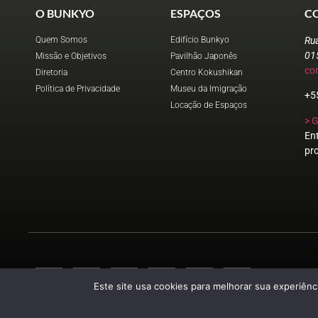
O BUNKYO
ESPAÇOS
C
Quem Somos
Edifício Bunkyo
Ru
01
Missão e Objetivos
Pavilhão Japonês
co
Diretoria
Centro Kokushikan
Política de Privacidade
Museu da Imigração
+5
Locação de Espaços
> 
En
pr
Este site usa cookies para melhorar sua experiênci