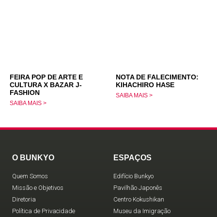
FEIRA POP DE ARTE E
NOTA DE FALECIMENTO:
CULTURA X BAZAR J-
KIHACHIRO HASE
FASHION
SAIBA MAIS >
SAIBA MAIS >
O BUNKYO
ESPAÇOS
Quem Somos
Edifício Bunkyo
Missão e Objetivos
Pavilhão Japonês
Diretoria
Centro Kokushikan
Política de Privacidade
Museu da Imigração