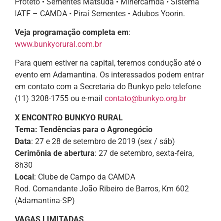
Proteto • Sementes Matsuda • Minercamda • Sistema
IATF – CAMDA • Piraí Sementes • Adubos Yoorin.
Veja programação completa em
:
www.bunkyorural.com.br
Para quem estiver na capital, teremos condução até o
evento em Adamantina. Os interessados podem entrar
em contato com a Secretaria do Bunkyo pelo telefone
(11) 3208-1755 ou e-mail
contato@bunkyo.org.br
X ENCONTRO BUNKYO RURAL
Tema: Tendências para o Agronegócio
Data
: 27 e 28 de setembro de 2019 (sex / sáb)
Cerimônia de abertura
: 27 de setembro, sexta-feira,
8h30
Local
: Clube de Campo da CAMDA
Rod. Comandante João Ribeiro de Barros, Km 602
(Adamantina-SP)
VAGAS LIMITADAS