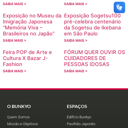
SAIBA MAIS >
SAIBA MAIS >
Exposição no Museu da
Exposição Sogetsu100
Imigração Japonesa
pré-celebra centenário
“Memória Viva –
da Sogetsu de Ikebana
Brasileiros no Japão”
em São Paulo
SAIBA MAIS >
SAIBA MAIS >
Feira POP de Arte e
FÓRUM QUER OUVIR OS
Cultura X Bazar J-
CUIDADORES DE
Fashion
PESSOAS IDOSAS
SAIBA MAIS >
SAIBA MAIS >
O BUNKYO
ESPAÇOS
Quem Somos
Edifício Bunkyo
Missão e Objetivos
Pavilhão Japonês