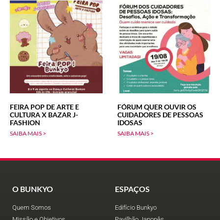
FEIRA POP DE ARTE E
FÓRUM QUER OUVIR OS
CULTURA X BAZAR J-
CUIDADORES DE PESSOAS
FASHION
IDOSAS
SAIBA MAIS >
SAIBA MAIS >
O BUNKYO
ESPAÇOS
Quem Somos
Edifício Bunkyo
Missão e Objetivos
Pavilhão Japonês