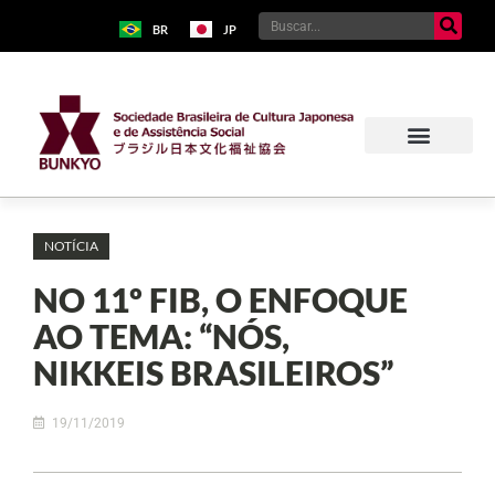
BR
JP
NOTÍCIA
NO 11º FIB, O ENFOQUE
AO TEMA: “NÓS,
NIKKEIS BRASILEIROS”
19/11/2019