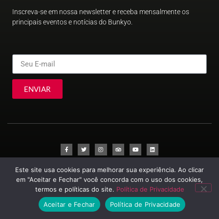
Inscreva-se em nossa newsletter e receba mensalmente os
principais eventos e notícias do Bunkyo.
ENVIAR
Este site usa cookies para melhorar sua experiência. Ao clicar
© Sociedade Brasileira de Cultura Japonesa e de Assistência Social
2023
em "Aceitar e Fechar" você concorda com o uso dos cookies,
termos e políticas do site.
Política de Privacidade
Aceitar e Fechar
Política de Privacidade