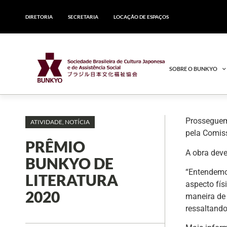
DIRETORIA
SECRETARIA
LOCAÇÃO DE ESPAÇOS
SOBRE O BUNKYO
Prosseguem,
ATIVIDADE
,
NOTÍCIA
pela Comiss
PRÊMIO
A obra deve
BUNKYO DE
“Entendemos
LITERATURA
aspecto fís
2020
maneira de 
ressaltando