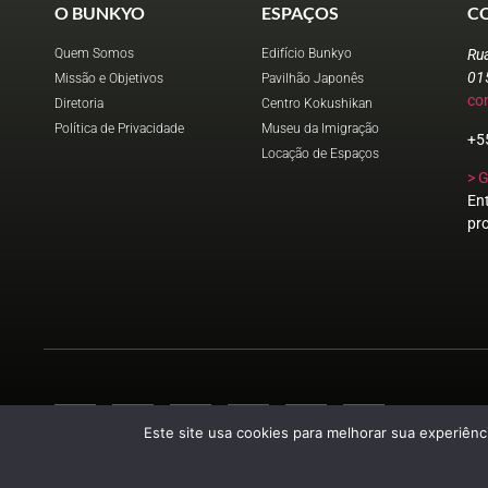
O BUNKYO
ESPAÇOS
C
Quem Somos
Edifício Bunkyo
Ru
01
Missão e Objetivos
Pavilhão Japonês
co
Diretoria
Centro Kokushikan
Política de Privacidade
Museu da Imigração
+5
Locação de Espaços
> 
En
pr
Este site usa cookies para melhorar sua experiênci