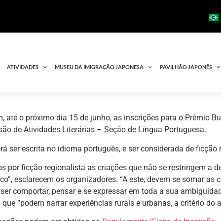
ATIVIDADES
MUSEU DA IMIGRAÇÃO JAPONESA
PAVILHÃO JAPONÊS
 até o próximo dia 15 de junho, as inscrições para o Prêmio B
ão de Atividades Literárias – Seção de Língua Portuguesa.
rá ser escrita no idioma português, e ser considerada de ficção r
 por ficção regionalista as criações que não se restringem a 
ico”, esclarecem os organizadores. “A este, devem se somar as ca
ser comportar, pensar e se expressar em toda a sua ambiguidad
 que “podem narrar experiências rurais e urbanas, a critério do a