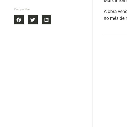
Mais infor
Compartilhe
A obra ven
no mês de 