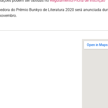
mações podem ser obtidas no
Regulamento/Ficha de Inscrição
cedora do Prêmio Bunkyo de Literatura 2020 será anunciada dur
novembro.