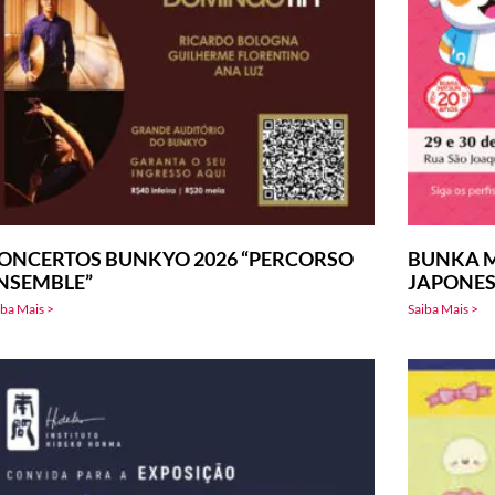
ONCERTOS BUNKYO 2026 “PERCORSO
BUNKA M
NSEMBLE”
JAPONE
iba Mais >
Saiba Mais >