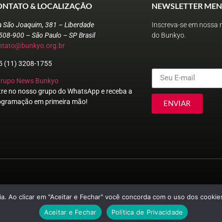
ONTATO & LOCALIZAÇÃO
NEWSLETTER MEN
a São Joaquim, 381 – Liberdade
Inscreva-se em nossa n
508-900 – São Paulo – SP Brasil
do Bunkyo.
ntato@bunkyo.org.br
5 (11) 3208-1755
Grupo News Bunkyo
tre no nosso grupo do WhatsApp e receba a
ogramação em primeira mão!
ENVIAR
© Sociedade Brasileira de Cultura Japonesa e de Assistência Social
a. Ao clicar em "Aceitar e Fechar" você concorda com o uso dos cookies
Aceitar e Fechar
Política de Privacidade