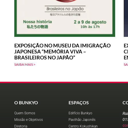
EXPOSIÇÃO NO MUSEU DA IMIGRAÇÃO
E
JAPONESA “MEMÓRIA VIVA –
C
BRASILEIROS NO JAPÃO”
E
SAIBA MAIS >
SA
O BUNKYO
ESPAÇOS
C
Quem Somos
Edifício Bunkyo
Ru
01
Missão e Objetivos
Pavilhão Japonês
co
Diretoria
Centro Kokushikan