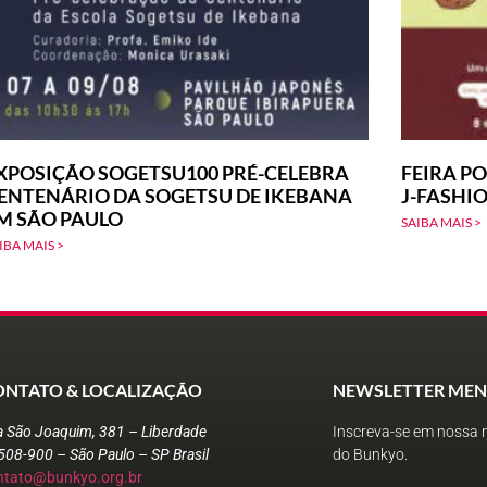
XPOSIÇÃO SOGETSU100 PRÉ-CELEBRA
FEIRA PO
ENTENÁRIO DA SOGETSU DE IKEBANA
J-FASHI
M SÃO PAULO
SAIBA MAIS >
IBA MAIS >
ONTATO & LOCALIZAÇÃO
NEWSLETTER MEN
a São Joaquim, 381 – Liberdade
Inscreva-se em nossa n
508-900 – São Paulo – SP Brasil
do Bunkyo.
ntato@bunkyo.org.br