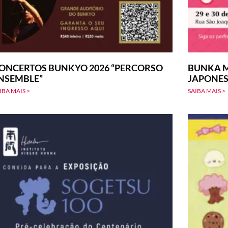
ONCERTOS BUNKYO 2026 “PERCORSO
BUNKA M
NSEMBLE”
JAPONE
IBA MAIS >
SAIBA MAIS >