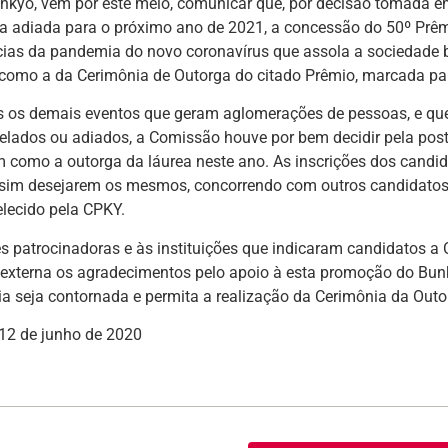
nkyo, vem por este meio, comunicar que, por decisão tomada em
ica adiada para o próximo ano de 2021, a concessão do 50º Prê
as da pandemia do novo coronavírus que assola a sociedade bras
 como a da Cerimônia de Outorga do citado Prêmio, marcada par
 os demais eventos que geram aglomerações de pessoas, e qu
elados ou adiados, a Comissão houve por bem decidir pela pos
 como a outorga da láurea neste ano. As inscrições dos candid
ssim desejarem os mesmos, concorrendo com outros candidatos 
elecido pela CPKY.
s patrocinadoras e às instituições que indicaram candidatos a
xterna os agradecimentos pelo apoio à esta promoção do Bunk
a seja contornada e permita a realização da Cerimônia da Ou
 12 de junho de 2020