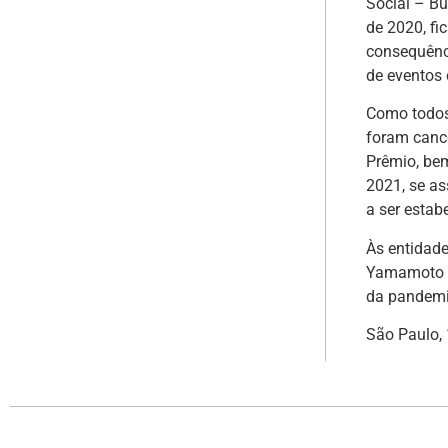
Social – Bu
de 2020, f
consequênci
de eventos
Como todos
foram canc
Prêmio, bem
2021, se a
a ser estab
Às entidade
Yamamoto e
da pandemi
São Paulo,