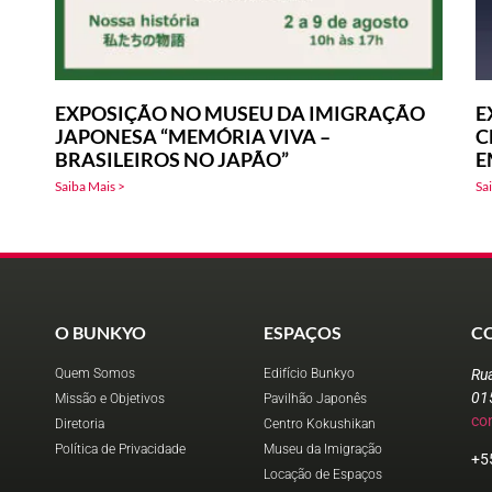
EXPOSIÇÃO NO MUSEU DA IMIGRAÇÃO
E
JAPONESA “MEMÓRIA VIVA –
C
BRASILEIROS NO JAPÃO”
E
Saiba Mais >
Sa
O BUNKYO
ESPAÇOS
C
Quem Somos
Edifício Bunkyo
Ru
01
Missão e Objetivos
Pavilhão Japonês
co
Diretoria
Centro Kokushikan
Política de Privacidade
Museu da Imigração
+5
Locação de Espaços