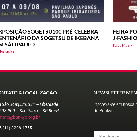
XPOSIÇÃO SOGETSU100 PRÉ-CELEBRA
FEIRA PO
ENTENÁRIO DA SOGETSU DE IKEBANA
J-FASHI
M SÃO PAULO
Saiba Mais >
iba Mais >
ONTATO & LOCALIZAÇÃO
NEWSLETTER MEN
a São Joaquim, 381 – Liberdade
Inscreva-se em nossa n
508-900 – São Paulo – SP Brasil
do Bunkyo.
ntato@bunkyo.org.br
5 (11) 3208-1755