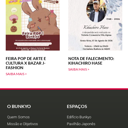
FEIRA POP DE ARTE E
NOTA DE FALECIMENTO:
CULTURA X BAZAR J-
KIHACHIRO HASE
FASHION
SAIBA MAIS >
SAIBA MAIS >
O BUNKYO
ESPAÇOS
Quem Somos
Edifício Bunkyo
Missão e Objetivos
Pavilhão Japonês