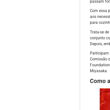
passam fom
Com essa p
aos necess
para cozinh
Trata-se de
conjunto co
Depois, em
Participam 
Comissão de
Foundation
Miyasaka.
Como aj