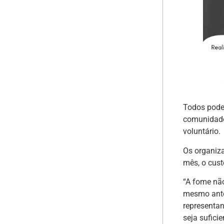
Todos pode
comunidades
voluntário.
Os organiza
mês, o cust
“A fome nã
mesmo antes
representa
seja sufici