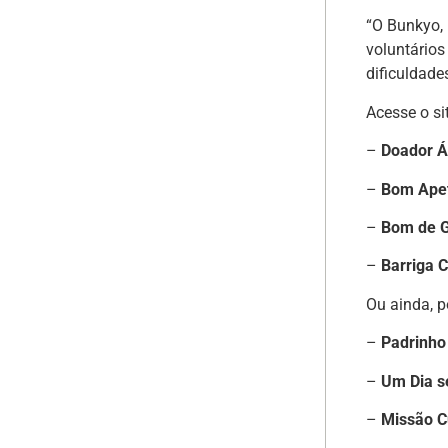
“O Bunkyo, 
voluntários
dificuldade
Acesse o si
–
Doador Á
–
Bom Apet
–
Bom de G
–
Barriga 
Ou ainda, p
–
Padrinho
–
Um Dia 
–
Missão 