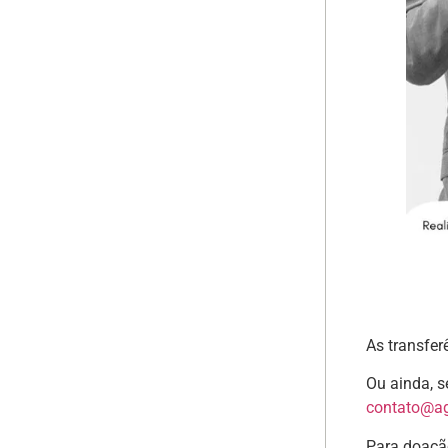
As transfer
Ou ainda, s
contato@ag
Para doação