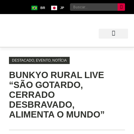
BR
JP
Sobre o Bunkyo
Museu da Imigração Japonesa
Pavilhão Japonês
Centro Kokushikan
DESTACADO
,
EVENTO
,
NOTÍCIA
BUNKYO RURAL LIVE
“SÃO GOTARDO,
CERRADO
DESBRAVADO,
ALIMENTA O MUNDO”