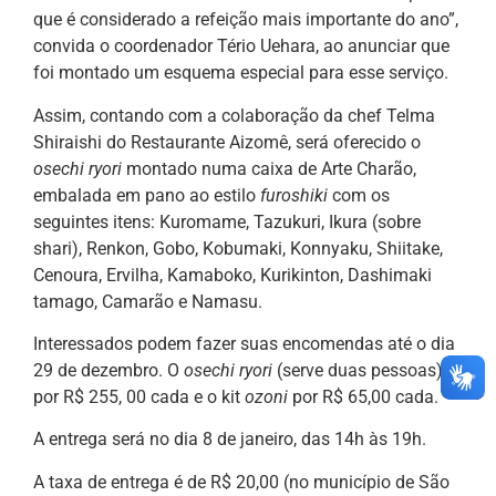
que é considerado a refeição mais importante do ano”,
convida o coordenador Tério Uehara, ao anunciar que
foi montado um esquema especial para esse serviço.
Assim, contando com a colaboração da chef Telma
Shiraishi do Restaurante Aizomê, será oferecido o
osechi ryori
montado numa caixa de Arte Charão,
embalada em pano ao estilo
furoshiki
com os
seguintes itens: Kuromame, Tazukuri, Ikura (sobre
shari), Renkon, Gobo, Kobumaki, Konnyaku, Shiitake,
Cenoura, Ervilha, Kamaboko, Kurikinton, Dashimaki
tamago, Camarão e Namasu.
Interessados podem fazer suas encomendas até o dia
29 de dezembro. O
osechi ryori
(serve duas pessoas)
por R$ 255, 00 cada e o kit
ozoni
por R$ 65,00 cada.
A entrega será no dia 8 de janeiro, das 14h às 19h.
A taxa de entrega é de R$ 20,00 (no município de São