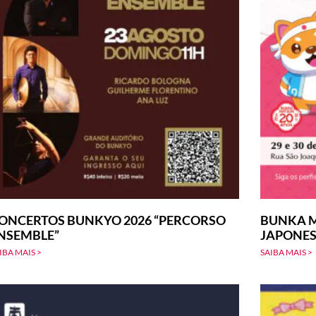
ONCERTOS BUNKYO 2026 “PERCORSO
BUNKA M
NSEMBLE”
JAPONE
IBA MAIS >
SAIBA MAIS >