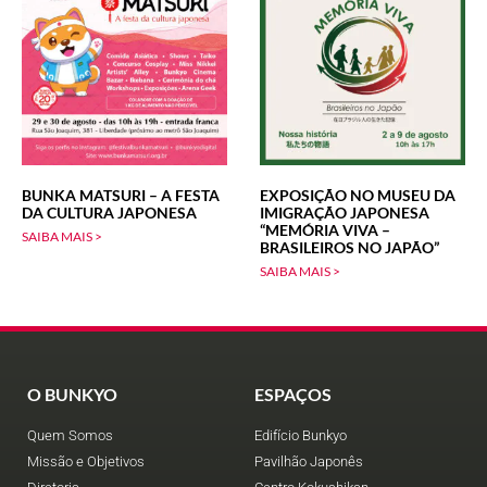
BUNKA MATSURI – A FESTA
EXPOSIÇÃO NO MUSEU DA
DA CULTURA JAPONESA
IMIGRAÇÃO JAPONESA
“MEMÓRIA VIVA –
SAIBA MAIS >
BRASILEIROS NO JAPÃO”
SAIBA MAIS >
O BUNKYO
ESPAÇOS
Quem Somos
Edifício Bunkyo
Missão e Objetivos
Pavilhão Japonês