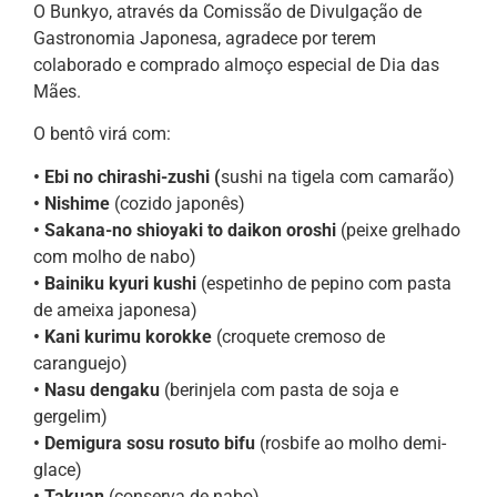
O Bunkyo, através da Comissão de Divulgação de
Gastronomia Japonesa, agradece por terem
colaborado e comprado almoço especial de Dia das
Mães.
O bentô virá com:
• Ebi no chirashi-zushi (
sushi na tigela com camarão)
• Nishime
(cozido japonês)
• Sakana-no shioyaki to daikon oroshi
(peixe grelhado
com molho de nabo)
• Bainiku kyuri kushi
(espetinho de pepino com pasta
de ameixa japonesa)
• Kani kurimu korokke
(croquete cremoso de
caranguejo)
• Nasu dengaku
(berinjela com pasta de soja e
gergelim)
• Demigura sosu rosuto bifu
(rosbife ao molho demi-
glace)
• Takuan
(conserva de nabo)