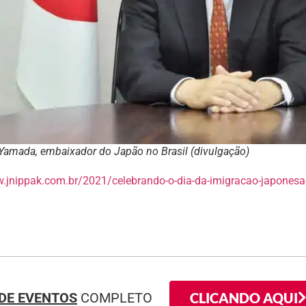
 Yamada, embaixador do Japão no Brasil (divulgação)
w.jnippak.com.br/2021/celebrando-o-dia-da-imigracao-japonesa
CLICANDO AQUI
DE EVENTOS
COMPLETO