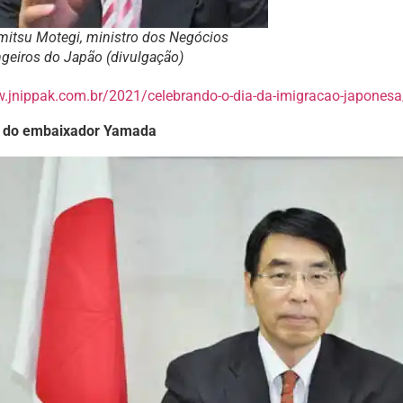
mitsu Motegi, ministro dos Negócios
ngeiros do Japão (divulgação)
w.jnippak.com.br/2021/celebrando-o-dia-da-imigracao-japonesa
do embaixador Yamada