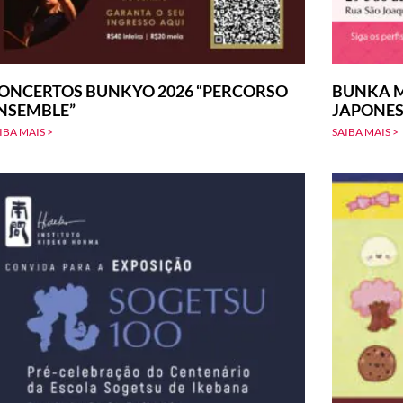
ONCERTOS BUNKYO 2026 “PERCORSO
BUNKA M
NSEMBLE”
JAPONE
IBA MAIS >
SAIBA MAIS >