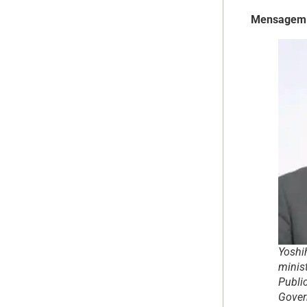
Mensagem d
Yoshi
minis
Public
Gover