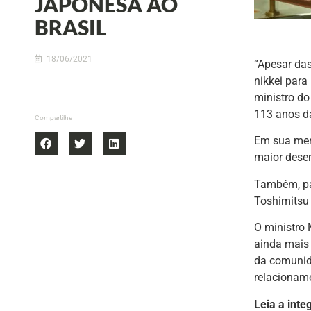
JAPONESA AO
BRASIL
18/06/2021
“Apesar das
nikkei para
ministro do
113 anos da
Compartilhe
Em sua men
maior desen
Também, pa
Toshimitsu
O ministro 
ainda mais 
da comunida
relacioname
Leia a inte