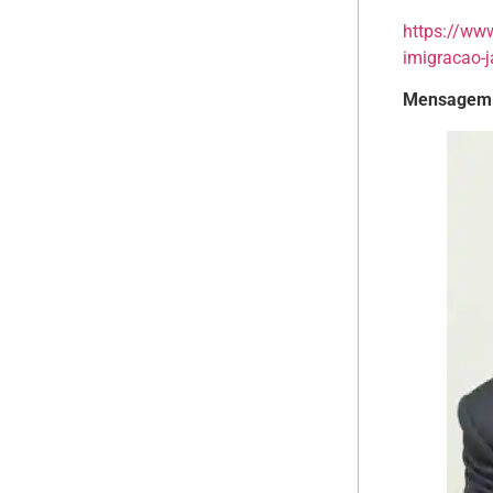
https://ww
imigracao-
Mensagem 