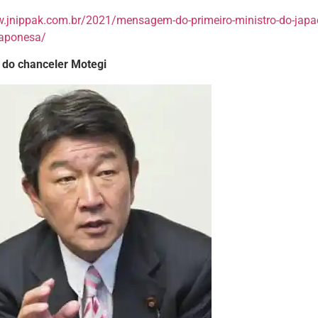
w.jnippak.com.br/2021/mensagem-do-primeiro-ministro-do-japao
japonesa/
do chanceler Motegi