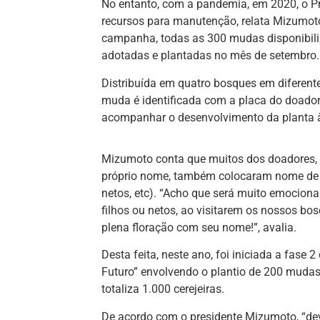
No entanto, com a pandemia, em 2020, o Pro
recursos para manutenção, relata Mizumot
campanha, todas as 300 mudas disponibil
adotadas e plantadas no mês de setembro.
Distribuída em quatro bosques em diferent
muda é identificada com a placa do doado
acompanhar o desenvolvimento da planta à
Mizumoto conta que muitos dos doadores, 
próprio nome, também colocaram nome de se
netos, etc). “Acho que será muito emociona
filhos ou netos, ao visitarem os nossos bo
plena floração com seu nome!”, avalia.
Desta feita, neste ano, foi iniciada a fase 2
Futuro” envolvendo o plantio de 200 mudas
totaliza 1.000 cerejeiras.
De acordo com o presidente Mizumoto, “dev