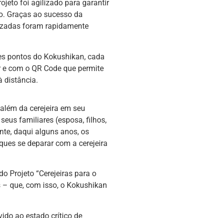
jeto foi agilizado para garantir
o. Graças ao sucesso da
izadas foram rapidamente
es pontos do Kokushikan, cada
r e com o QR Code que permite
 distância.
além da cerejeira em seu
us familiares (esposa, filhos,
nte, daqui alguns anos, os
sques se deparar com a cerejeira
 do Projeto “Cerejeiras para o
 – que, com isso, o Kokushikan
ido ao estado crítico de