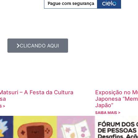
CLICANDO AQUI
atsuri – A Festa da Cultura
Exposição no M
sa
Japonesa “Memór
Japão”
S >
SAIBA MAIS >