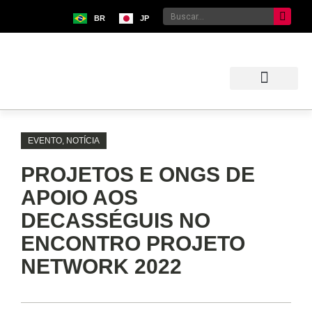
BR
JP
Sobre o Bunkyo
Museu da Imigração Japonesa
Pavilhão Japonês
Centro Kokushikan
EVENTO
,
NOTÍCIA
PROJETOS E ONGS DE
APOIO AOS
DECASSÉGUIS NO
ENCONTRO PROJETO
NETWORK 2022