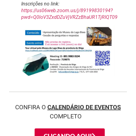
Inscrições no link:
https://us06web.zoom.us/j/89199830194?
pwd=Q0loV3ZxdDZuVjVRZzBhaUR1TjRIQT09
CONFIRA O
CALENDÁRIO DE EVENTOS
COMPLETO