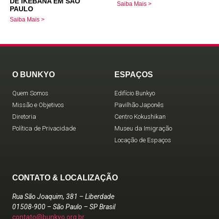
DE IKEBANA EM SÃO
Saiba Mais >
PAULO
Saiba Mais >
O BUNKYO
ESPAÇOS
Quem Somos
Edifício Bunkyo
Missão e Objetivos
Pavilhão Japonês
Diretoria
Centro Kokushikan
Política de Privacidade
Museu da Imigração
Locação de Espaços
CONTATO & LOCALIZAÇÃO
Rua São Joaquim, 381 – Liberdade
01508-900 – São Paulo – SP Brasil
contato@bunkyo.org.br