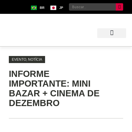
BR
JP
Sobre o Bunkyo
Museu da Imigração Japonesa
Pavilhão Japonês
Centro Kokushikan
EVENTO
,
NOTÍCIA
INFORME
IMPORTANTE: MINI
BAZAR + CINEMA DE
DEZEMBRO