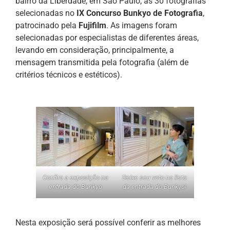
bairro da Liberdade, em São Paulo, as 30 fotografias
selecionadas no
IX Concurso Bunkyo de Fotografia
,
patrocinado pela
Fujifilm
. As imagens foram
selecionadas por especialistas de diferentes áreas,
levando em consideração, principalmente, a
mensagem transmitida pela fotografia (além de
critérios técnicos e estéticos).
Confira a exposição na
Deixe seu voto na lista
entrada do Bunkyo
da entrada do Bunkyo!
Nesta exposição será possível conferir as melhores