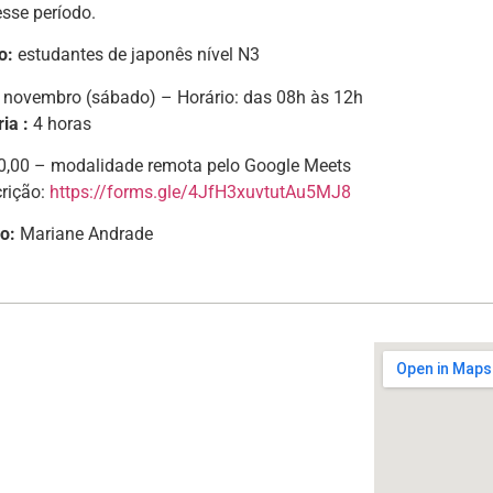
esse período.
o:
estudantes de japonês nível N3
 novembro (sábado) – Horário: das 08h às 12h
ia :
4 horas
0,00 – modalidade remota pelo Google Meets
crição:
https://forms.gle/4JfH3xuvtutAu5MJ8
ão:
Mariane Andrade