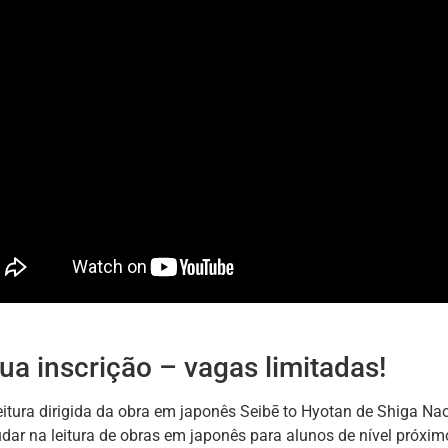
ua inscrição – vagas limitadas!
eitura dirigida da obra em japonês Seibē to Hyotan de Shiga N
udar na leitura de obras em japonês para alunos de nível próxi