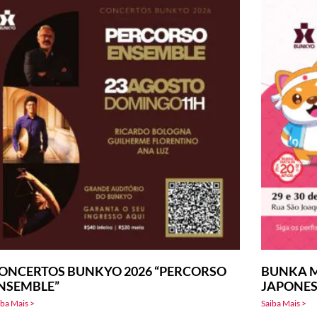
ONCERTOS BUNKYO 2026 “PERCORSO
BUNKA M
NSEMBLE”
JAPONE
iba Mais >
Saiba Mais >