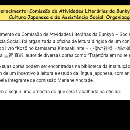
mento da Comissão de Atividades Literárias da Bunkyo – Socie
cia Social, foi organizada a oficina de leitura dirigida de um c
 do livro “Kozō no kamisama Kinosaki nite – 小僧の神様・城の崎に
a 志賀 直哉, autor de diversas obras como “Trajetória em noite es
suas obras podem ser encontradas na biblioteca da instituição,
m de um incentivo à leitura e estudo da língua japonesa, com aná
pela integrante da comissão Mariane Andrade.
eo a seguir uma amostra do que será trabalhado na oficina: