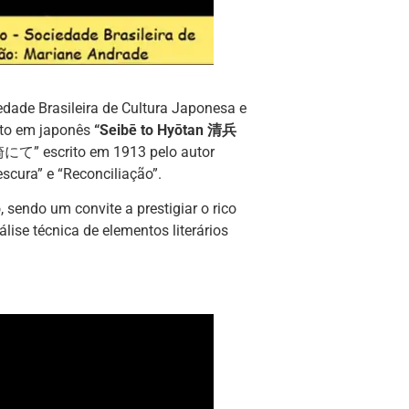
dade Brasileira de Cultura Japonesa e
onto em japonês
“Seibē to Hyōtan 清兵
て” escrito em 1913 pelo autor
cura” e “Reconciliação”.
 sendo um convite a prestigiar o rico
lise técnica de elementos literários