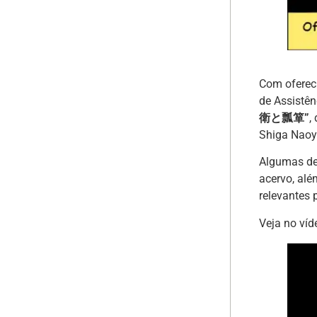
Com ofereci
de Assistên
衛と瓢箪”
,
Shiga Naoy
Algumas de 
acervo, alé
relevantes 
Veja no víd