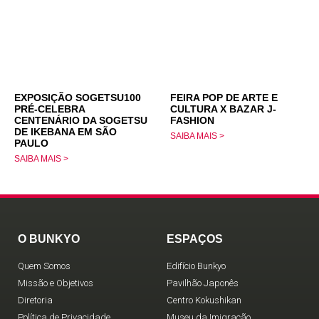
EXPOSIÇÃO SOGETSU100
FEIRA POP DE ARTE E
PRÉ-CELEBRA
CULTURA X BAZAR J-
CENTENÁRIO DA SOGETSU
FASHION
DE IKEBANA EM SÃO
SAIBA MAIS >
PAULO
SAIBA MAIS >
O BUNKYO
ESPAÇOS
Quem Somos
Edifício Bunkyo
Missão e Objetivos
Pavilhão Japonês
Diretoria
Centro Kokushikan
Política de Privacidade
Museu da Imigração