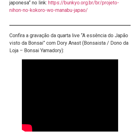
japonesa” no link:
https://bunkyo.org.br/br/projeto-
nihon-no-kokoro-wo-manabu-japao/
Confira a gravação da quarta live “A essência do Japão
visto da Bonsai” com Dory Anast (Bonsaista / Dono da
Loja – Bonsai Yamadory):