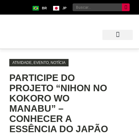
BR
JP
Sobre o Bunkyo
Museu da Imigração Japonesa
Pavilhão Japonês
Centro Kokushikan
ATIVIDADE
,
EVENTO
,
NOTÍCIA
PARTICIPE DO
PROJETO “NIHON NO
KOKORO WO
MANABU” –
CONHECER A
ESSÊNCIA DO JAPÃO