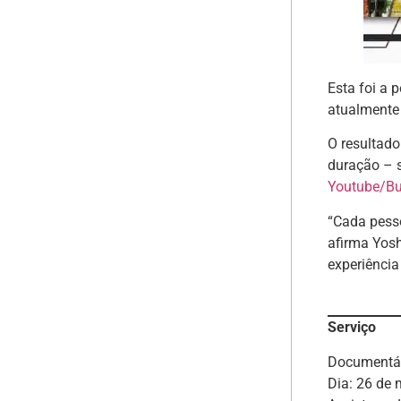
Esta foi a 
atualmente
O resultad
duração – s
Youtube/Bu
“Cada pesso
afirma Yos
experiência
Serviço
Documentári
Dia: 26 de 