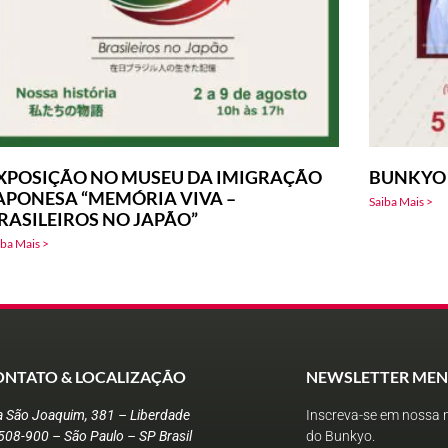
XPOSIÇÃO NO MUSEU DA IMIGRAÇÃO
BUNKYO 
APONESA “MEMÓRIA VIVA –
Saiba Mais >
RASILEIROS NO JAPÃO”
iba Mais >
ONTATO & LOCALIZAÇÃO
NEWSLETTER MEN
a São Joaquim, 381 – Liberdade
Inscreva-se em nossa n
508-900 – São Paulo – SP Brasil
do Bunkyo.