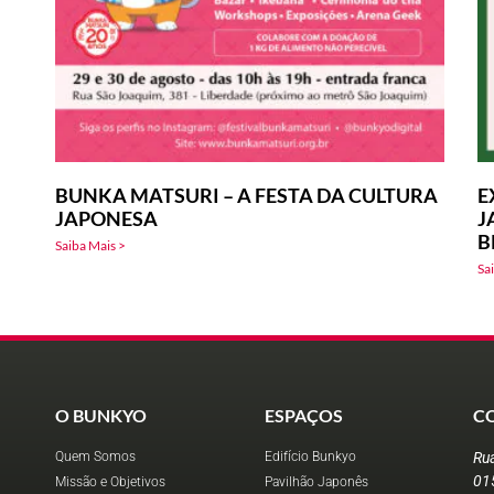
BUNKA MATSURI – A FESTA DA CULTURA
E
JAPONESA
J
B
Saiba Mais >
Sa
O BUNKYO
ESPAÇOS
C
Quem Somos
Edifício Bunkyo
Ru
01
Missão e Objetivos
Pavilhão Japonês