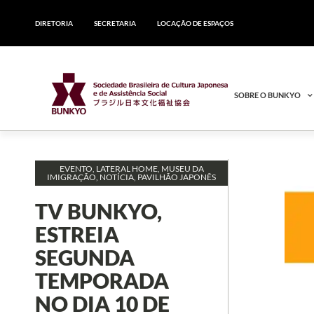
DIRETORIA
SECRETARIA
LOCAÇÃO DE ESPAÇOS
SOBRE O BUNKYO
EVENTO
,
LATERAL HOME
,
MUSEU DA
IMIGRAÇÃO
,
NOTÍCIA
,
PAVILHÃO JAPONÊS
TV BUNKYO,
ESTREIA
SEGUNDA
TEMPORADA
NO DIA 10 DE