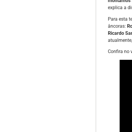
montamos a 
explica a d
Para esta t
âncoras:
Ro
Ricardo S
atualmente
Confira no