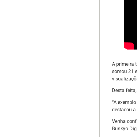
A primeira 
somou 21 ep
visualizaçõe
Desta feit
“A exemplo
destacou a 
Venha conf
Bunkyo Digi