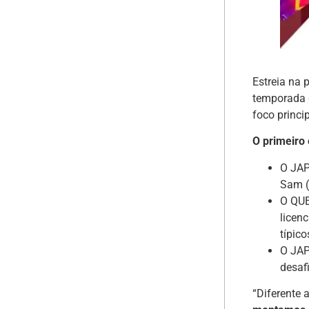
Estreia na 
temporada 
foco princi
O primeiro 
O JAP
Sam (
O QUE
licen
típic
O JAP
desaf
“Diferente