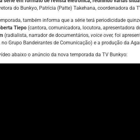
série em formato de revista eletrônica, reunindo várias situa
iretora do Bunkyo, Patrícia (Patte) Takehana, coordenadora da 
emporada, também informa que a série terá periodicidade quin
berta Tiepo
(cantora, comunicadora, locutora, apresentadora do
am
(radialista, narrador de documentários,
voice over,
foi aprese
, no Grupo Bandeirantes de Comunicação) e a produção da Agar
 vídeo abaixo o anúncio da nova temporada da TV Bunkyo: