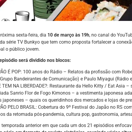
próxima sexta-feira, dia
10 de março às 19h
, no canal do YouTu
da série TV Bunkyo que tem como proposta fortalecer a conexã
pal o público jovem.
episódio será dividido nos blocos:
ÃO É POP: 100 anos do Rádio – Relatos da profissão com Rober
Grupo Bandeirantes de Comunicação) e Paulo Miyagui (Rádio e
 TEM NA LIBERDADE?: Restaurante da Hello Kitty / Eat Asia – s
ciada Sanrio Flor de Fogo Kimonos – a vestimenta japonesa ada
os japoneses – quais os queridinhos dos mercados e lojas de pre
ÃO PELO BRASIL: Cobertura do 9º Festival do Japão no RS com
ios da retomada pós-pandemia, cultura pop, gastronomia, artes
 a temporada anterior em que cada um dos 21 episódios enfoc