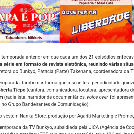
 a temporada anterior em que cada um dos 21 episódios enfoc
série em formato de revista eletrônica, reunindo várias situa
iretora do Bunkyo, Patrícia (Patte) Takehana, coordenadora da 
emporada, também informa que a série terá periodicidade quin
berta Tiepo
(cantora, comunicadora, locutora, apresentadora do
am
(radialista, narrador de documentários,
voice over,
foi aprese
, no Grupo Bandeirantes de Comunicação).
o vestem Nanka Store, produção por Agariti Marketing e Promo
temporada da TV Bunkyo, subsidiada pela JICA (Agência de Coo