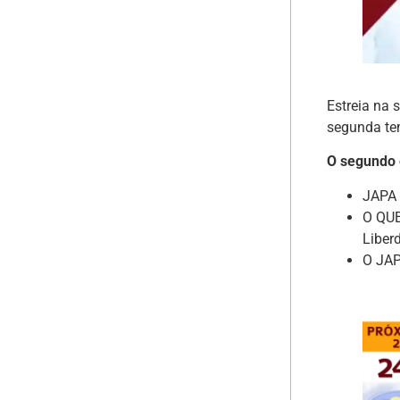
Estreia na s
segunda te
O segundo e
JAPA 
O QUE
Liber
O JAP