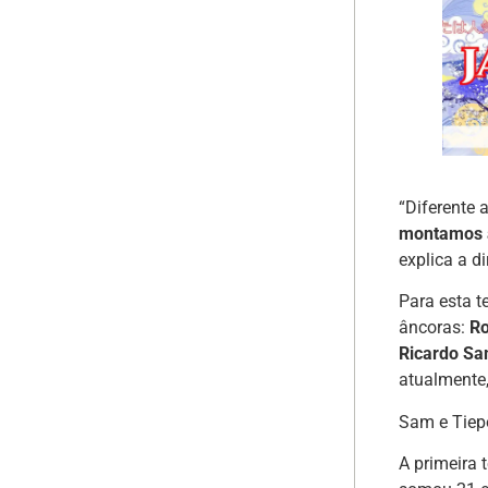
“Diferente
montamos a 
explica a d
Para esta t
âncoras:
Ro
Ricardo S
atualmente
Sam e Tiep
A primeira 