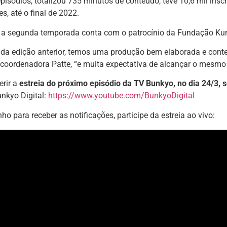
isódios, totalizou 735 minutos de conteúdo, teve 10,6 mil insc
s, até o final de 2022.
a, a segunda temporada conta com o patrocínio da Fundação Ku
 da edição anterior, temos uma produção bem elaborada e conte
coordenadora Patte, “e muita expectativa de alcançar o mesmo
erir a
estreia do próximo episódio da TV Bunkyo, no dia 24/3, s
nkyo Digital:
https://www.youtube.com/BunkyoDigital
nho para receber as notificações, participe da estreia ao vivo: