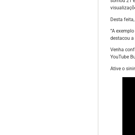
somou 21 ep
visualizaçõe
Desta feit
“A exemplo
destacou a 
Venha conf
YouTube Bu
Ative o sini