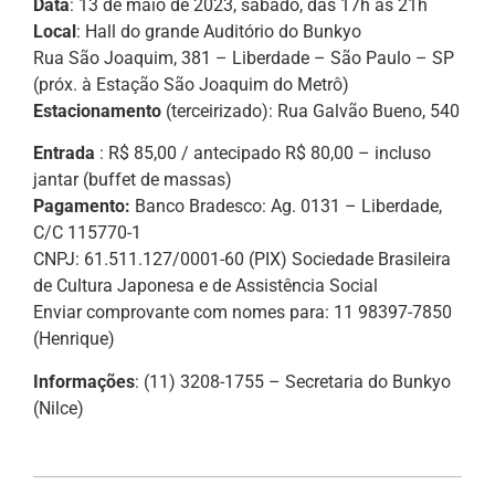
Data
: 13 de maio de 2023, sábado, das 17h às 21h
Local
: Hall do grande Auditório do Bunkyo
Rua São Joaquim, 381 – Liberdade – São Paulo – SP
(próx. à Estação São Joaquim do Metrô)
Estacionamento
(terceirizado): Rua Galvão Bueno, 540
Entrada
: R$ 85,00 / antecipado R$ 80,00 – incluso
jantar (buffet de massas)
Pagamento:
Banco Bradesco: Ag. 0131 – Liberdade,
C/C 115770-1
CNPJ: 61.511.127/0001-60 (PIX) Sociedade Brasileira
de Cultura Japonesa e de Assistência Social
Enviar comprovante com nomes para: 11 98397-7850
(Henrique)
Informações
: (11) 3208-1755 – Secretaria do Bunkyo
(Nilce)