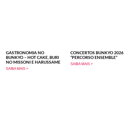
GASTRONOMIA NO
CONCERTOS BUNKYO 2026
BUNKYO – HOT CAKE, BURI
“PERCORSO ENSEMBLE”
NO MISSONI E HARUSSAME
SAIBA MAIS >
SAIBA MAIS >