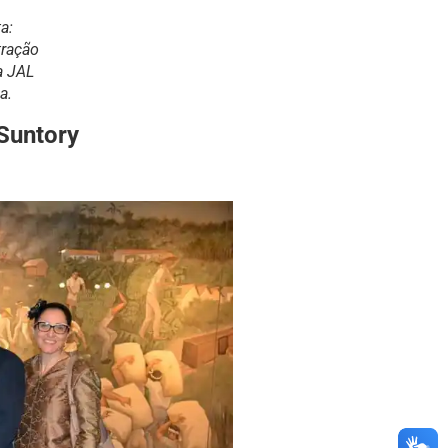
a:
tração
a JAL
a.
Suntory