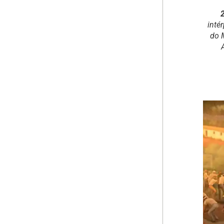
inté
do 