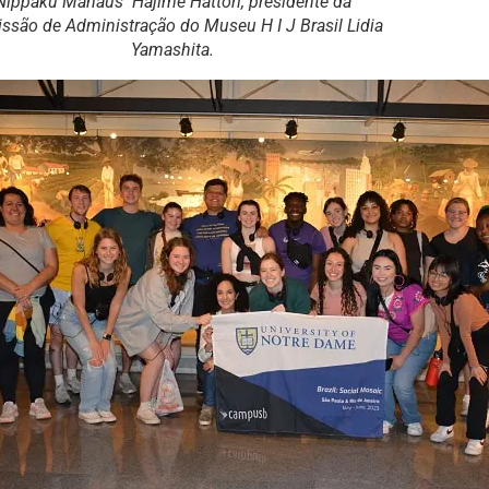
Nippaku Manaus Hajime Hattori, presidente da
ssão de Administração do Museu H I J Brasil Lidia
Yamashita.