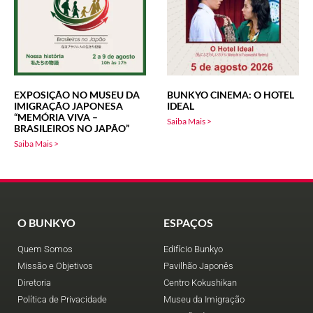
EXPOSIÇÃO NO MUSEU DA
BUNKYO CINEMA: O HOTEL
IMIGRAÇÃO JAPONESA
IDEAL
“MEMÓRIA VIVA –
Saiba Mais >
BRASILEIROS NO JAPÃO”
Saiba Mais >
O BUNKYO
ESPAÇOS
Quem Somos
Edifício Bunkyo
Missão e Objetivos
Pavilhão Japonês
Diretoria
Centro Kokushikan
Política de Privacidade
Museu da Imigração