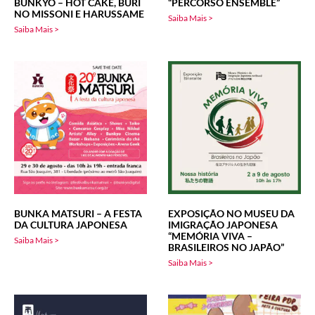
BUNKYO – HOT CAKE, BURI
“PERCORSO ENSEMBLE”
NO MISSONI E HARUSSAME
Saiba Mais >
Saiba Mais >
BUNKA MATSURI – A FESTA
EXPOSIÇÃO NO MUSEU DA
DA CULTURA JAPONESA
IMIGRAÇÃO JAPONESA
“MEMÓRIA VIVA –
Saiba Mais >
BRASILEIROS NO JAPÃO”
Saiba Mais >