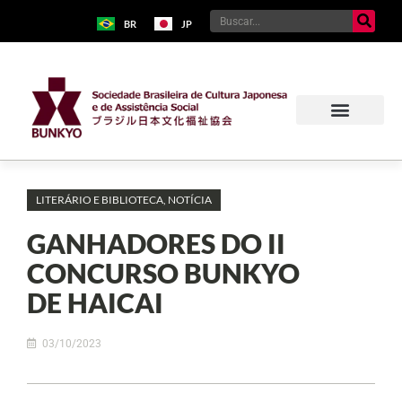
BR
JP
Sobre o Bunkyo
Museu da Imigração Japonesa
Pavilhão Japonês
Centro Kokushikan
LITERÁRIO E BIBLIOTECA
,
NOTÍCIA
GANHADORES DO II
CONCURSO BUNKYO
DE HAICAI
03/10/2023