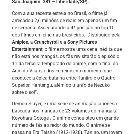
São Joaquim, 381 – Liberdade/SP).
Com a sua recente estreia no Brasil, o filme já
arrecadou 2,6 milhões de reais em apenas um fim
de semana. Assegurando a 4ª posição no top 10
dos filmes em cinemas brasileiros. Distribuído pela
Aniplex
, a
Crunchyroll
e
a Sony Pictures
Entertainment
, o filme mostra uma cena inédita que
não está nos mangás, os fãs revisitarão o episódio
11 da terceira temporado do anime, com o final do
Arco do Vilarejo dos Ferreiros, no momento que
acontece a épica batalha entre Tanjiro e o Quatro
Superior, Hantengu, além do triunfo de Nezuko
sobre o sol”.
Demon Slayer, é uma serie de animação japonesa
baseada nos mangás de 23 volumes do mangaká
Koyoharu Gotoge . O anime conquistou um grande
número de fãs ao redor do mundo. O anime se
passa na Era Taisho (1912-1926), Tanjiro, um jovem