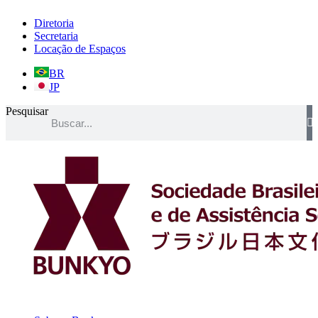
Ir
Diretoria
para
Secretaria
o
Locação de Espaços
conteúdo
BR
JP
Pesquisar