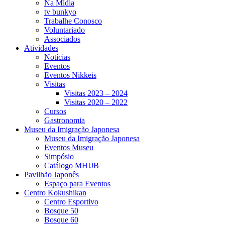
Na Mídia
tv bunkyo
Trabalhe Conosco
Voluntariado
Associados
Atividades
Notícias
Eventos
Eventos Nikkeis
Visitas
Visitas 2023 – 2024
Visitas 2020 – 2022
Cursos
Gastronomia
Museu da Imigração Japonesa
Museu da Imigração Japonesa
Eventos Museu
Simpósio
Catálogo MHIJB
Pavilhão Japonês
Espaço para Eventos
Centro Kokushikan
Centro Esportivo
Bosque 50
Bosque 60