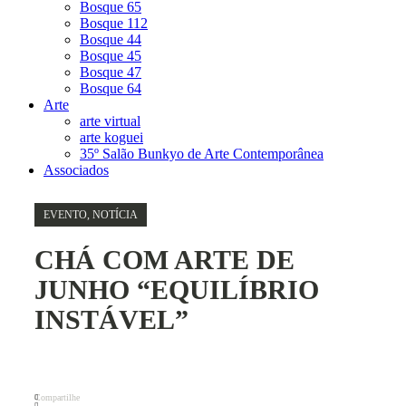
Bosque 65
Bosque 112
Bosque 44
Bosque 45
Bosque 47
Bosque 64
Arte
arte virtual
arte koguei
35º Salão Bunkyo de Arte Contemporânea
Associados
EVENTO
,
NOTÍCIA
CHÁ COM ARTE DE
JUNHO “EQUILÍBRIO
INSTÁVEL”
Compartilhe